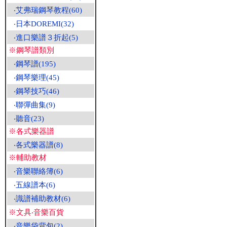
‧
艾弗瑞鋼琴教程(60)
‧
日本DOREMI(32)
‧
進口樂譜３折起(5)
※鋼琴譜類別
‧
鋼琴譜(195)
‧
鋼琴樂理(45)
‧
鋼琴技巧(46)
‧
聯彈曲集(9)
‧
聽音(23)
※各式樂器譜
‧
各式樂器譜(8)
※輔助教材
‧
音樂聯絡簿(6)
‧
五線譜本(6)
‧
識譜補助教材(6)
※文具‧音樂百貨
‧
音樂袋背包(2)