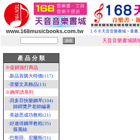
www.168musicbooks.com.tw
１６８天音音樂書城
>
童書
天音音樂書城購物
產 品 分 類
※促銷強打商品
‧
新品首購大特價(117)
‧
音樂文具飾品(13)
※鋼琴譜系列
‧
貝多芬快樂鋼琴(104)
師鐸獎尹老師編著
‧
美啟思成功教程(21)
‧
好連得鋼琴教程(35)
薇麗絲
‧
巴斯田、尼爾斯(51)