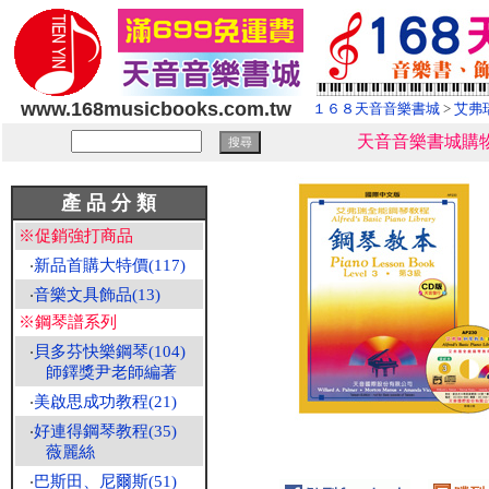
www.168musicbooks.com.tw
１６８天音音樂書城
>
艾弗
天音音樂書城購物
產 品 分 類
※促銷強打商品
‧
新品首購大特價(117)
‧
音樂文具飾品(13)
※鋼琴譜系列
‧
貝多芬快樂鋼琴(104)
師鐸獎尹老師編著
‧
美啟思成功教程(21)
‧
好連得鋼琴教程(35)
薇麗絲
‧
巴斯田、尼爾斯(51)