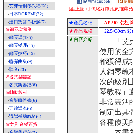
‧
艾弗瑞鋼琴教程(60)
(點上圖,可將此好康訊息推薦給朋
‧
日本DOREMI(32)
‧
進口樂譜３折起(5)
★產品名稱：
AP230《艾弗
※鋼琴譜類別
★產品規格：
22.5×30cm 
‧
鋼琴譜(195)
★內容介紹：
「艾弗瑞
‧
鋼琴樂理(45)
使用的全
‧
鋼琴技巧(46)
都獲得成
‧
聯彈曲集(9)
‧
聽音(23)
人鋼琴教
※各式樂器譜
次的級別
‧
各式樂器譜(8)
琴教程」
※輔助教材
非常靈活
‧
音樂聯絡簿(6)
‧
五線譜本(6)
制定出具
‧
識譜補助教材(6)
各種優美
※文具‧音樂百貨
本書為學
‧
音樂袋背包(2)