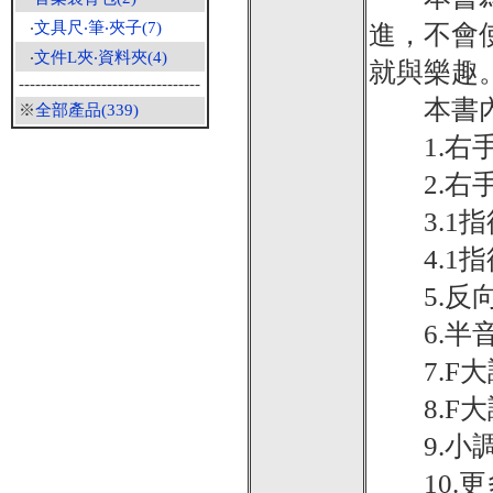
‧
文具尺‧筆‧夾子(7)
進，不會
‧
文件L夾‧資料夾(4)
就與樂趣
---------------------------------
本書內
※
全部產品(339)
1.右手
2.右手
3.1指
4.1指
5.反向
6.半音
7.F大
8.F大
9.小調
10.更