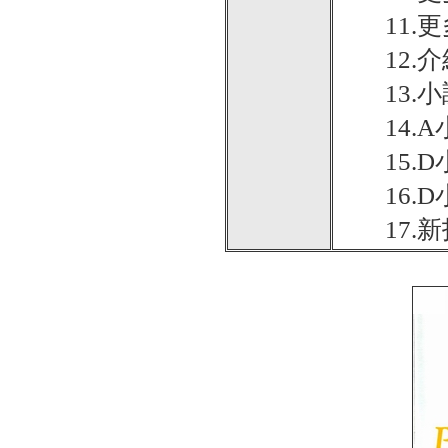
11.更
12.介
13.小
14.A
15.D
16.D
17.新