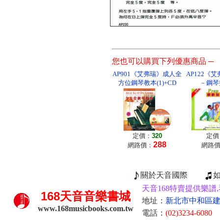
您也可以購買下列優惠商品 ─
AP901《艾弗瑞》成人全
AP122《
方位鋼琴教本(1)+CD
－鋼琴
定價：
320
定價
288
網路價：
網路
關於天音國際
天音168特賣提供樂譜,
168
天音音樂書城
地址：
新北市中和區建康
www.168musicbooks.com.tw
電話：
(02)3234-6080