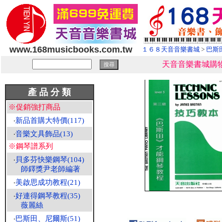
www.168musicbooks.com.tw
１６８天音音樂書城
>
巴斯
天音音樂書城購物
產 品 分 類
※促銷強打商品
‧
新品首購大特價(117)
‧
音樂文具飾品(13)
※鋼琴譜系列
‧
貝多芬快樂鋼琴(104)
師鐸獎尹老師編著
‧
美啟思成功教程(21)
‧
好連得鋼琴教程(35)
薇麗絲
‧
巴斯田、尼爾斯(51)