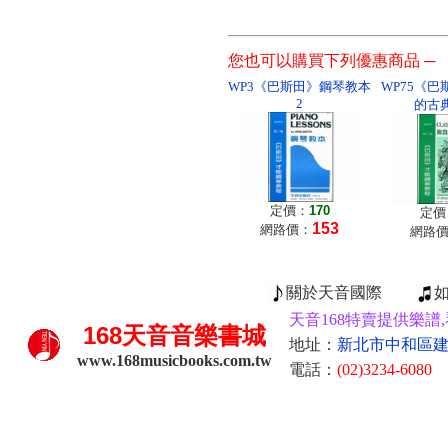
您也可以購買下列優惠商品 ─
WP3《巴斯田》鋼琴教本
WP75《
2
的古
定價：
170
定價
153
網路價：
網路
關於天音國際
天音168特賣提供樂譜,
168
天音音樂書城
地址：
新北市中和區建康
www.168musicbooks.com.tw
電話：
(02)3234-6080