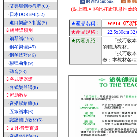
‧
艾弗瑞鋼琴教程(60)
(點上圖,可將此好康訊息推薦給朋
‧
日本DOREMI(32)
‧
進口樂譜３折起(5)
★產品名稱：
WP14《巴斯
※鋼琴譜類別
★產品規格：
22.5x30cm 3
‧
鋼琴譜(195)
★內容介紹：
「技巧教本」
‧
鋼琴樂理(45)
的輔助教材。
「技巧教本」
‧
鋼琴技巧(46)
奏；本教材各種
‧
聯彈曲集(9)
‧
聽音(23)
※各式樂器譜
‧
各式樂器譜(8)
※輔助教材
‧
音樂聯絡簿(6)
‧
五線譜本(6)
‧
識譜補助教材(6)
※文具‧音樂百貨
‧
音樂袋背包(2)