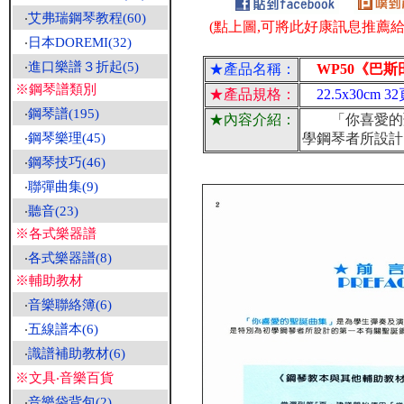
‧
艾弗瑞鋼琴教程(60)
(點上圖,可將此好康訊息推薦給朋
‧
日本DOREMI(32)
‧
進口樂譜３折起(5)
★產品名稱：
WP50《巴斯
※鋼琴譜類別
★產品規格：
22.5x30cm 3
‧
鋼琴譜(195)
★內容介紹：
「你喜愛的聖
‧
鋼琴樂理(45)
學鋼琴者所設計
‧
鋼琴技巧(46)
‧
聯彈曲集(9)
‧
聽音(23)
※各式樂器譜
‧
各式樂器譜(8)
※輔助教材
‧
音樂聯絡簿(6)
‧
五線譜本(6)
‧
識譜補助教材(6)
※文具‧音樂百貨
‧
音樂袋背包(2)