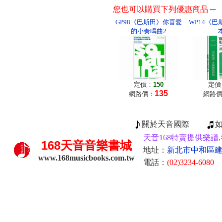
您也可以購買下列優惠商品 ─
GP98《巴斯田》你喜愛
WP14《
的小奏鳴曲2
定價：
150
定價
135
網路價：
網路
關於天音國際
天音168特賣提供樂譜,
168
天音音樂書城
地址：
新北市中和區建康
www.168musicbooks.com.tw
電話：
(02)3234-6080