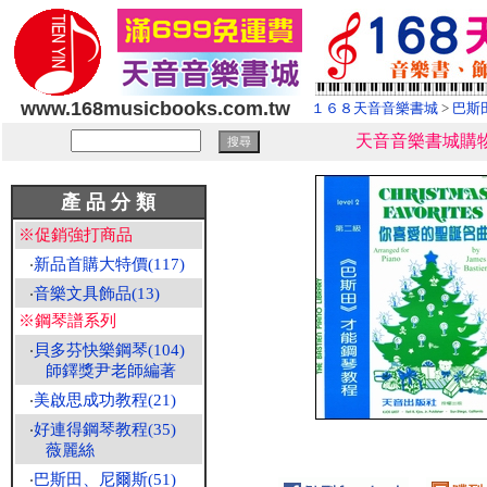
www.168musicbooks.com.tw
１６８天音音樂書城
>
巴斯
天音音樂書城購物
產 品 分 類
※促銷強打商品
‧
新品首購大特價(117)
‧
音樂文具飾品(13)
※鋼琴譜系列
‧
貝多芬快樂鋼琴(104)
師鐸獎尹老師編著
‧
美啟思成功教程(21)
‧
好連得鋼琴教程(35)
薇麗絲
‧
巴斯田、尼爾斯(51)