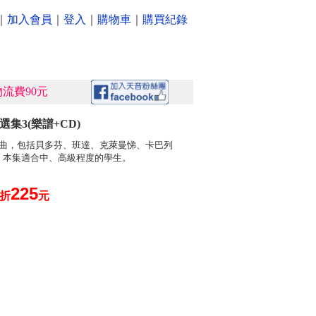
｜
加入會員
｜
登入
｜
購物車
｜
購買紀錄
流費90元
集3(樂譜+CD)
鳴曲，包括貝多芬、班達、克萊曼悌、卡巴列
。本集適合中、高級程度的學生。
225
0折
元