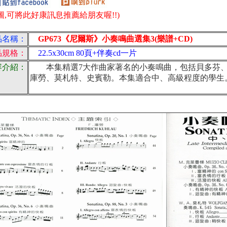
圖,可將此好康訊息推薦給朋友喔!!)
品名稱：
GP673《尼爾斯》小奏鳴曲選集3(樂譜+CD)
品規格：
22.5x30cm 80頁+伴奏cd一片
容介紹：
本集精選7大作曲家著名的小奏鳴曲，包括貝多芬、
庫勞、莫札特、史賓勒。本集適合中、高級程度的學生