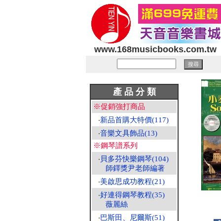
www.168musicbooks.com.tw
產 品 分 類
※促銷強打商品
‧
新品首購大特價(117)
‧
音樂文具飾品(13)
※鋼琴譜系列
‧
貝多芬快樂鋼琴(104)
師鐸獎尹老師編著
‧
美啟思成功教程(21)
‧
好連得鋼琴教程(35)
薇麗絲
‧
巴斯田、尼爾斯(51)