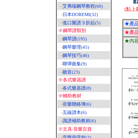
‧
艾弗瑞鋼琴教程(60)
(點上
‧
日本DOREMI(32)
‧
進口樂譜３折起(5)
★產
※鋼琴譜類別
★產
‧
鋼琴譜(195)
★內
‧
鋼琴樂理(45)
‧
鋼琴技巧(46)
‧
聯彈曲集(9)
‧
聽音(23)
※各式樂器譜
‧
各式樂器譜(8)
※輔助教材
‧
音樂聯絡簿(6)
‧
五線譜本(6)
‧
識譜補助教材(6)
※文具‧音樂百貨
‧
音樂袋背包(2)