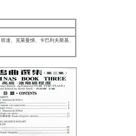
班達、克萊曼悌、卡巴列夫斯基、
。