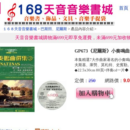
首頁
１６８天音音樂書城
>
巴斯田、尼爾斯
> 產品內容介紹 >
天音音樂書城購物滿699元即享免運費，未滿699元加收物
GP673《尼爾斯》小奏鳴曲選
本集精選7大作曲家著名的小奏
夫斯基、庫勞、莫札特、史賓勒
◆22.5x30cm 80頁+伴奏cd一片◆
定價：
250
網路價：
9.